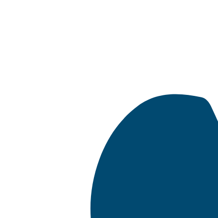
Ir
al
contenido