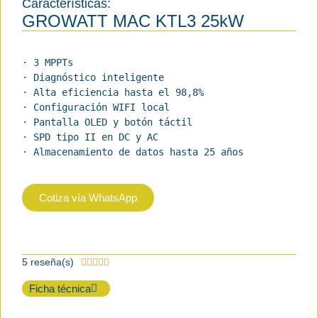
Características:
GROWATT MAC KTL3 25kW
· 3 MPPTs

· Diagnóstico inteligente

· Alta eficiencia hasta el 98,8%

· Configuración WIFI local

· Pantalla OLED y botón táctil

· SPD tipo II en DC y AC

· Almacenamiento de datos hasta 25 años
Cotiza vía WhatsApp
5 reseña(s)





Ficha técnica