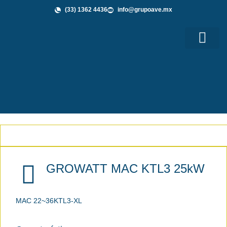
(33) 1362 4436
info@grupoave.mx
Shop GAVE
Grupo AVE te Informa
GROWATT MAC KTL3 25kW
MAC 22~36KTL3-XL