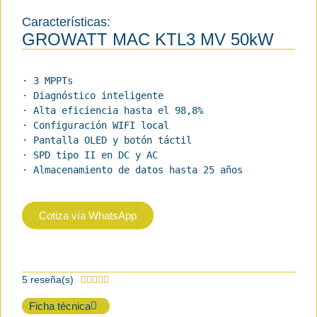
Características:
GROWATT MAC KTL3 MV 50kW
· 3 MPPTs

· Diagnóstico inteligente

· Alta eficiencia hasta el 98,8%

· Configuración WIFI local

· Pantalla OLED y botón táctil

· SPD tipo II en DC y AC

· Almacenamiento de datos hasta 25 años
Cotiza vía WhatsApp
5 reseña(s)





Ficha técnica