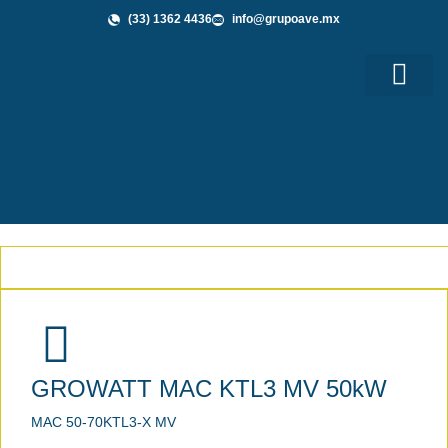
(33) 1362 4436
info@grupoave.mx
Shop GAVE
Grupo AVE te Informa
GROWATT MAC KTL3 MV 50kW
MAC 50-70KTL3-X MV