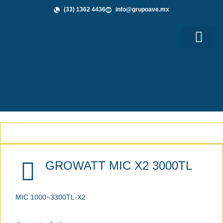
(33) 1362 4436
info@grupoave.mx
Shop GAVE
Grupo AVE te Informa
GROWATT MIC X2 3000TL
MIC 1000~3300TL-X2