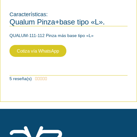
Características:
Qualum Pinza+base tipo «L».
QUALUM-111-112 Pinza más base tipo «L»
Cotiza vía WhatsApp
5 reseña(s)




