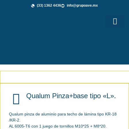
(33) 1362 4436
info@grupoave.mx
Shop GAVE
Grupo AVE te Informa
Qualum Pinza+base tipo «L».
Qualum pinza de aluminio para techo de lámina tipo KR-18
/KR-2.
AL 6005-T6 con 1 juego de tornillos M10*25 + M8*20.