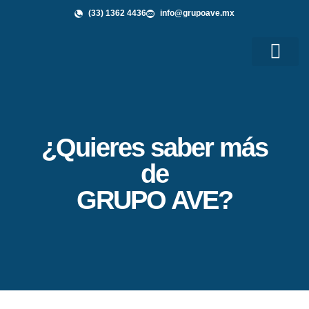
(33) 1362 4436
info@grupoave.mx
Shop GAVE
Grupo AVE te Informa
¿Quieres saber más
de
GRUPO AVE?