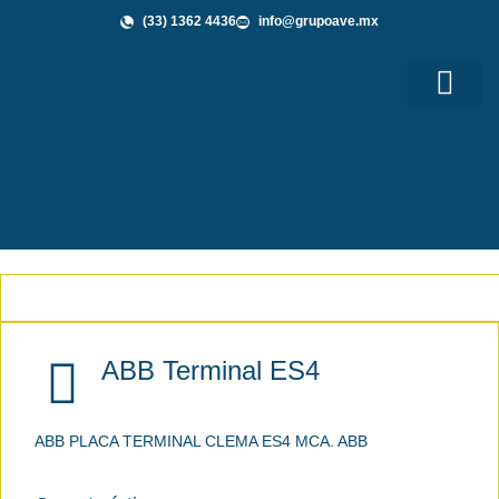
(33) 1362 4436
info@grupoave.mx
Shop GAVE
Grupo AVE te Informa
ABB Terminal ES4
ABB PLACA TERMINAL CLEMA ES4 MCA. ABB