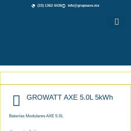
(33) 1362 4436
info@grupoave.mx
Shop GAVE
Grupo AVE te Informa
GROWATT AXE 5.0L 5kWh
Baterías Modulares AXE 5.0L