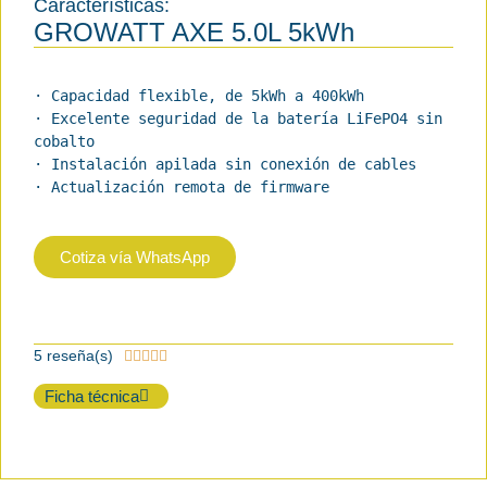
Características:
GROWATT AXE 5.0L 5kWh
· Capacidad flexible, de 5kWh a 400kWh

· Excelente seguridad de la batería LiFePO4 sin 
cobalto

· Instalación apilada sin conexión de cables

· Actualización remota de firmware
Cotiza vía WhatsApp
5 reseña(s)





Ficha técnica