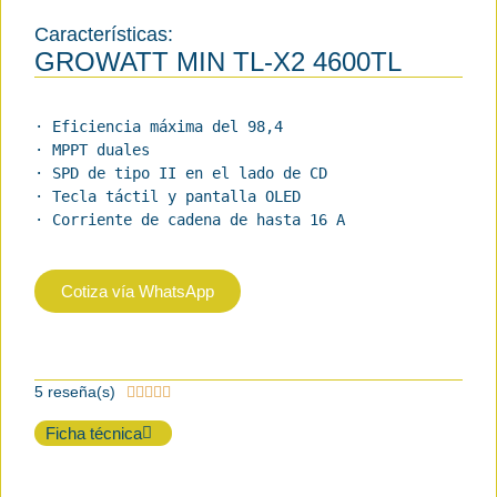
Características:
GROWATT MIN TL-X2 4600TL
· Eficiencia máxima del 98,4

· MPPT duales

· SPD de tipo II en el lado de CD

· Tecla táctil y pantalla OLED

· Corriente de cadena de hasta 16 A
Cotiza vía WhatsApp
5 reseña(s)





Ficha técnica