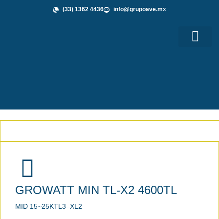
(33) 1362 4436
info@grupoave.mx
Shop GAVE
Grupo AVE te Informa
GROWATT MIN TL-X2 4600TL
MID 15~25KTL3–XL2