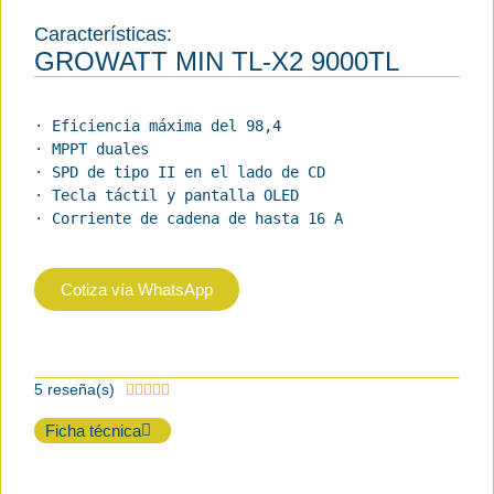
Características:
GROWATT MIN TL-X2 9000TL
· Eficiencia máxima del 98,4

· MPPT duales

· SPD de tipo II en el lado de CD

· Tecla táctil y pantalla OLED

· Corriente de cadena de hasta 16 A
Cotiza vía WhatsApp
5 reseña(s)





Ficha técnica