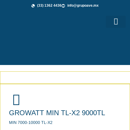
(33) 1362 4436
info@grupoave.mx
Shop GAVE
Grupo AVE te Informa
GROWATT MIN TL-X2 9000TL
MIN 7000-10000 TL-X2