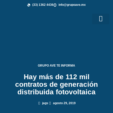
(33) 1362 4436
info@grupoave.mx
Shop GAVE
Grupo AVE te Informa
GRUPO AVE TE INFORMA
Hay más de 112 mil
contratos de generación
distribuida fotovoltaica
jags
agosto 29, 2019