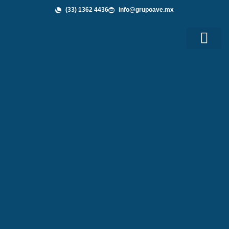
(33) 1362 4436
info@grupoave.mx
Shop GAVE
Grupo AVE te Informa